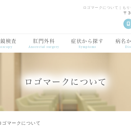
ロゴマークについて｜もり
〒3
視鏡検査
肛門外科
症状から探す
病名
oscopy
Anorectal surgery
Symptoms
Dis
ロゴマークについて
ロゴマークについて