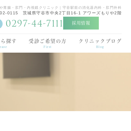
や胃腸・肛門・内視鏡クリニック｜守谷駅前の消化器内科・肛門外科
02-0115
茨城県守谷市中央2丁目16-1 アワーズもりや2階
0297-44-7111
採用情報
から探す
受診ご希望の方
クリニックブログ
ease
First
Blog