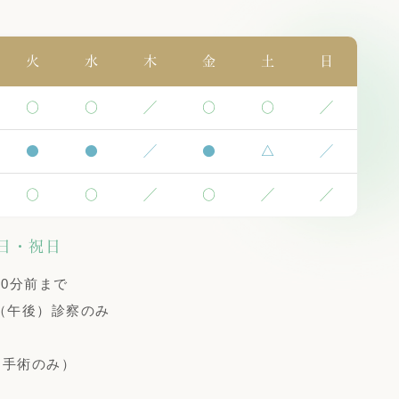
火
水
木
金
土
日
〇
〇
／
〇
〇
／
●
●
／
●
△
／
〇
〇
／
〇
／
／
日・祝日
0分前まで
（午後）診察のみ
査・手術のみ）